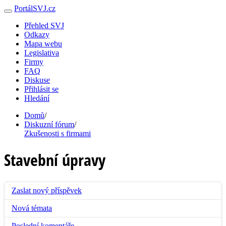
PortálSVJ.cz
Přehled SVJ
Odkazy
Mapa webu
Legislativa
Firmy
FAQ
Diskuse
Přihlásit se
Hledání
Domů
/
Diskuzní fórum
/
Zkušenosti s firmami
Stavební úpravy
Zaslat nový příspěvek
Nová témata
Poslední komentáře