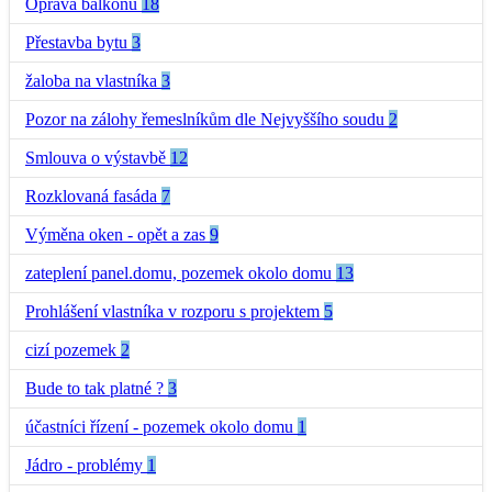
Oprava balkonů
18
Přestavba bytu
3
žaloba na vlastníka
3
Pozor na zálohy řemeslníkům dle Nejvyššího soudu
2
Smlouva o výstavbě
12
Rozklovaná fasáda
7
Výměna oken - opět a zas
9
zateplení panel.domu, pozemek okolo domu
13
Prohlášení vlastníka v rozporu s projektem
5
cizí pozemek
2
Bude to tak platné ?
3
účastníci řízení - pozemek okolo domu
1
Jádro - problémy
1