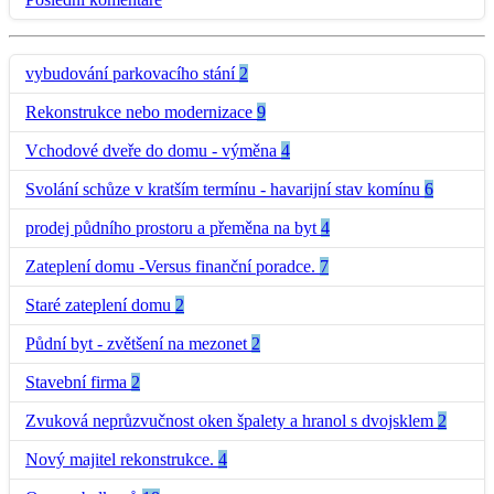
vybudování parkovacího stání
2
Rekonstrukce nebo modernizace
9
Vchodové dveře do domu - výměna
4
Svolání schůze v kratším termínu - havarijní stav komínu
6
prodej půdního prostoru a přeměna na byt
4
Zateplení domu -Versus finanční poradce.
7
Staré zateplení domu
2
Půdní byt - zvětšení na mezonet
2
Stavební firma
2
Zvuková neprůzvučnost oken špalety a hranol s dvojsklem
2
Nový majitel rekonstrukce.
4