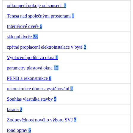
odkoupení pokoje od souseda
7
Terasa nad společnými prostorami
1
Interiérové dveře
6
sklepní dveře
28
zpětné proplacení elektroinstalace v bytě
2
Vyplacení podílu za okna
1
parametry plastová okna
12
PENB a rekonstrukce
8
rekonstrukce domu - vystěhování
2
Souhlas vlastníka stavby
5
fasada
2
Zodpovědnost nového výboru SVJ
7
fond oprav
6