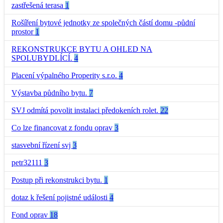
zastřešená terasa
1
Rošíření bytové jednotky ze společných částí domu -půdní
prostor
1
REKONSTRUKCE BYTU A OHLED NA
SPOLUBYDLÍCÍ.
4
Placení výpalného Properity s.r.o.
4
Výstavba půdního bytu.
7
SVJ odmítá povolit instalaci předokeních rolet.
22
Co lze financovat z fondu oprav
3
stasvební řízení svj
3
petr32111
3
Postup při rekonstrukci bytu.
1
dotaz k řešení pojistné události
4
Fond oprav
18