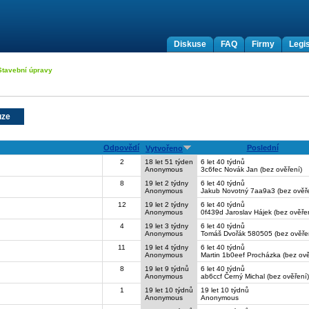
Diskuse
FAQ
Firmy
Legis
Stavební úpravy
uze
Odpovědí
Poslední
Vytvořeno
2
18 let 51 týden
6 let 40 týdnů
Anonymous
3c6fec Novák Jan (bez ověření)
8
19 let 2 týdny
6 let 40 týdnů
Anonymous
Jakub Novotný 7aa9a3 (bez ověře
12
19 let 2 týdny
6 let 40 týdnů
Anonymous
0f439d Jaroslav Hájek (bez ověře
4
19 let 3 týdny
6 let 40 týdnů
Anonymous
Tomáš Dvořák 580505 (bez ověře
11
19 let 4 týdny
6 let 40 týdnů
Anonymous
Martin 1b0eef Procházka (bez ově
8
19 let 9 týdnů
6 let 40 týdnů
Anonymous
ab6ccf Černý Michal (bez ověření)
1
19 let 10 týdnů
19 let 10 týdnů
Anonymous
Anonymous