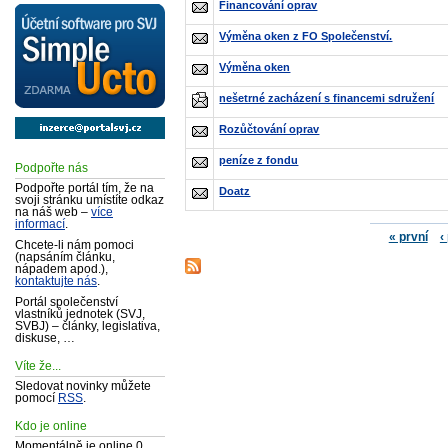
Financování oprav
Výměna oken z FO Společenství.
Výměna oken
nešetrné zacházení s financemi sdružení
Rozůčtování oprav
peníze z fondu
Podpořte nás
Podpořte portál tím, že na
Doatz
svoji stránku umístíte odkaz
na náš web –
více
informací
.
« první
‹
Chcete-li nám pomoci
(napsáním článku,
nápadem apod.),
kontaktujte nás
.
Portál společenství
vlastníků jednotek (SVJ,
SVBJ) – články, legislativa,
diskuse, …
Víte že...
Sledovat novinky můžete
pomocí
RSS
.
Kdo je online
Momentálně je online 0