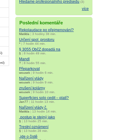
Hledame profesionalniho predsedu
(3)
více
Poslední komentáře
Rekolaudace po přejmenování?
Matilda
|
3 hodiny 38 min.
Určení spol. prostoru
*
|
7 hodin 44 min.
§ 3055 ObčZ dopadá na
í)
§
|
8 hodin 49 min.
Mandl
ní)
?
|
8 hodin 55 min.
Přeparkovat
wousek
|
9 hodin 6 min.
Nařízení vlády
wousek
|
9 hodin 9 min.
zrušení kolárny
wousek
|
9 hodin 10 min.
Superficies solo cedit – platí?
Jan77
|
11 hodin 13 min.
Nařízení vlády č.
Matilda
|
13 hodin 14 min.
„postup je stejný jako
§
|
13 hodin 25 min.
Trestní oznámení
§
|
13 hodin 28 min.
„jde o čistě