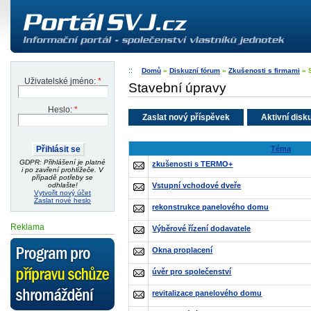
Domů
»
Diskuzní fórum
»
Zkušenosti s firmami
» 
Uživatelské jméno:
*
Stavební úpravy
Heslo:
*
Zaslat nový příspěvek
Aktivní disk
Téma
GDPR: Přihlášení je platné
zkušenosti s TERMO+
i po zavření prohlížeče. V
případě potřeby se
Vstupní vchodové dveře
odhlašte!
Vytvořit nový účet
Zaslat nové heslo
rekonstrukce panelového domu
Reklama
Výběrové řízení dodavatele
Okna proplacení
úvěr pro společenství
revitalizace panelového domu