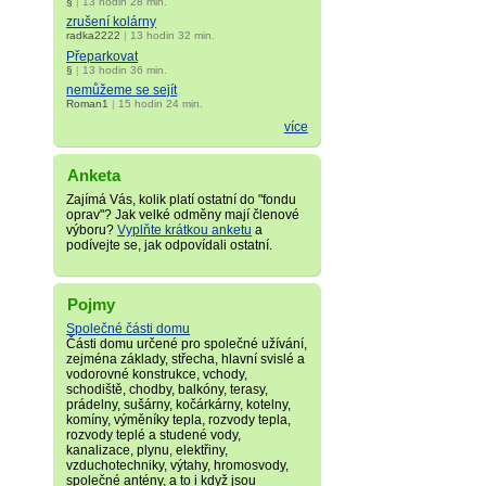
§
|
13 hodin 28 min.
zrušení kolárny
radka2222
|
13 hodin 32 min.
Přeparkovat
§
|
13 hodin 36 min.
nemůžeme se sejít
Roman1
|
15 hodin 24 min.
více
Anketa
Zajímá Vás, kolik platí ostatní do "fondu
oprav"? Jak velké odměny mají členové
výboru?
Vyplňte krátkou anketu
a
podívejte se, jak odpovídali ostatní.
Pojmy
Společné části domu
Části domu určené pro společné užívání,
zejména základy, střecha, hlavní svislé a
vodorovné konstrukce, vchody,
schodiště, chodby, balkóny, terasy,
prádelny, sušárny, kočárkárny, kotelny,
komíny, výměníky tepla, rozvody tepla,
rozvody teplé a studené vody,
kanalizace, plynu, elektřiny,
vzduchotechniky, výtahy, hromosvody,
společné antény, a to i když jsou