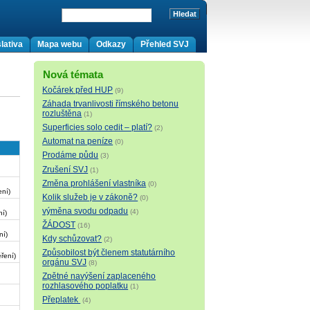
lativa
Mapa webu
Odkazy
Přehled SVJ
Nová témata
Kočárek před HUP
(9)
Záhada trvanlivosti římského betonu
rozluštěna
(1)
Superficies solo cedit – platí?
(2)
Automat na peníze
(0)
Prodáme půdu
(3)
Zrušení SVJ
(1)
Změna prohlášení vlastníka
(0)
ní)
Kolik služeb je v zákoně?
(0)
výměna svodu odpadu
(4)
ní)
ŽÁDOST
(16)
ní)
Kdy schůzovat?
(2)
Způsobilost být členem statutárního
ření)
orgánu SVJ
(8)
Zpětné navýšení zaplaceného
rozhlasového poplatku
(1)
Přeplatek
(4)