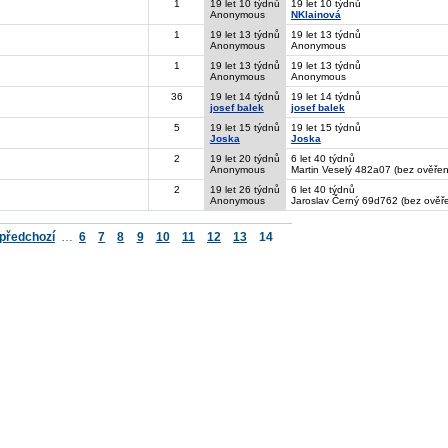
1
19 let 10 týdnů
19 let 10 týdnů
Anonymous
NKlainová
1
19 let 13 týdnů
19 let 13 týdnů
Anonymous
Anonymous
1
19 let 13 týdnů
19 let 13 týdnů
Anonymous
Anonymous
36
19 let 14 týdnů
19 let 14 týdnů
josef balek
josef balek
5
19 let 15 týdnů
19 let 15 týdnů
Joska
Joska
2
19 let 20 týdnů
6 let 40 týdnů
Anonymous
Martin Veselý 482a07 (bez ověřen
2
19 let 26 týdnů
6 let 40 týdnů
Anonymous
Jaroslav Černý 69d762 (bez ověře
 předchozí
…
6
7
8
9
10
11
12
13
14