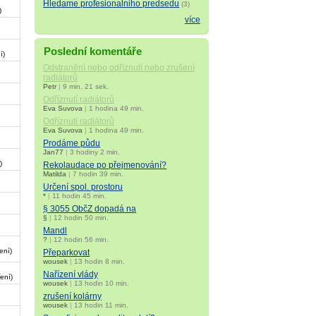
Hledame profesionalniho predsedu
(3)
)
více
Poslední komentáře
í)
Odstranění nebo odříznutí nebo zrušení
radiátorů
Petr
|
9 min. 21 sek.
Odříznutí radiátorů
Eva Suvova
|
1 hodina 49 min.
Odříznutí radiátorů
Eva Suvova
|
1 hodina 49 min.
Prodáme půdu
Jan77
|
3 hodiny 2 min.
)
Rekolaudace po přejmenování?
Matilda
|
7 hodin 39 min.
Určení spol. prostoru
*
|
11 hodin 45 min.
§ 3055 ObčZ dopadá na
§
|
12 hodin 50 min.
Mandl
?
|
12 hodin 56 min.
ení)
Přeparkovat
wousek
|
13 hodin 8 min.
Nařízení vlády
ení)
wousek
|
13 hodin 10 min.
zrušení kolárny
wousek
|
13 hodin 11 min.