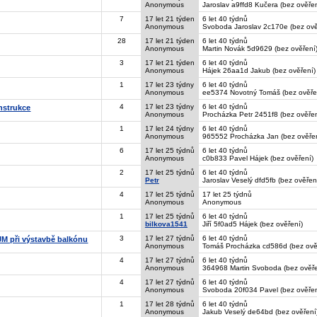
Anonymous
Jaroslav a9ffd8 Kučera (bez ověřen
7
17 let 21 týden
6 let 40 týdnů
Anonymous
Svoboda Jaroslav 2c170e (bez ově
28
17 let 21 týden
6 let 40 týdnů
Anonymous
Martin Novák 5d9629 (bez ověření
3
17 let 21 týden
6 let 40 týdnů
Anonymous
Hájek 26aa1d Jakub (bez ověření)
1
17 let 23 týdny
6 let 40 týdnů
Anonymous
ee5374 Novotný Tomáš (bez ověře
4
17 let 23 týdny
6 let 40 týdnů
nstrukce
Anonymous
Procházka Petr 2451f8 (bez ověřen
1
17 let 24 týdny
6 let 40 týdnů
Anonymous
965552 Procházka Jan (bez ověřen
6
17 let 25 týdnů
6 let 40 týdnů
Anonymous
c0b833 Pavel Hájek (bez ověření)
2
17 let 25 týdnů
6 let 40 týdnů
Petr
Jaroslav Veselý dfd5fb (bez ověřen
4
17 let 25 týdnů
17 let 25 týdnů
Anonymous
Anonymous
1
17 let 25 týdnů
6 let 40 týdnů
bilkova1541
Jiří 5f0ad5 Hájek (bez ověření)
3
17 let 27 týdnů
6 let 40 týdnů
 SJM při výstavbě balkónu
Anonymous
Tomáš Procházka cd586d (bez ově
4
17 let 27 týdnů
6 let 40 týdnů
Anonymous
364968 Martin Svoboda (bez ověře
4
17 let 27 týdnů
6 let 40 týdnů
Anonymous
Svoboda 20f034 Pavel (bez ověřen
1
17 let 28 týdnů
6 let 40 týdnů
Anonymous
Jakub Veselý de64bd (bez ověření