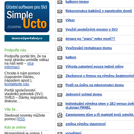
balkony-terasy
Rekonstrukce balkónů v panelovém domě
Výbor
Využití společných prostor v SVJ
dotace po "staru" nebo nové??
Vyučtování revitalizace domu
Podpořte nás
Podpořte portál tím, že na
balkon
svoji stránku umístíte odkaz
na náš web –
více
Výhoda zateplení pouze jediné stěny
informací
.
Chcete-li nám pomoci
Zkušenost s firmou na výměnu špaletový
(napsáním článku,
nápadem apod.),
kontaktujte nás
.
Podíl na úvěru na rekonstrukci domu
Portál společenství
vlastníků jednotek (SVJ,
Jednotný vzhled domu
SVBJ) – články, legislativa,
diskuse, …
Individuální výměna oken v 1BJ versus úvěr
st.dotaci PANEL
Víte že...
Zateplujeme dům a tři majitelé bytů odmítli
Sledovat novinky můžete
pomocí
RSS
.
změna výměru vlastnictví
Kdo je online
vysvětlení
Momentálně je online 1