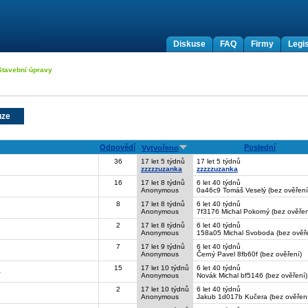
Diskuse
FAQ
Firmy
Legis
Stavební úpravy
uze
Odpovědí
Poslední
Vytvořeno
36
17 let 5 týdnů
17 let 5 týdnů
zzzzzuzanka
zzzzzuzanka
16
17 let 8 týdnů
6 let 40 týdnů
Anonymous
0a46c9 Tomáš Veselý (bez ověření
8
17 let 8 týdnů
6 let 40 týdnů
Anonymous
7f3176 Michal Pokorný (bez ověřen
2
17 let 8 týdnů
6 let 40 týdnů
Anonymous
158a05 Michal Svoboda (bez ověře
7
17 let 9 týdnů
6 let 40 týdnů
Anonymous
Černý Pavel 8fb60f (bez ověření)
15
17 let 10 týdnů
6 let 40 týdnů
?
Anonymous
Novák Michal bf5146 (bez ověření)
2
17 let 10 týdnů
6 let 40 týdnů
Anonymous
Jakub 1d017b Kučera (bez ověření