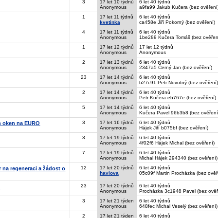
3
17 let 10 týdnů
6 let 40 týdnů
Anonymous
a9fa99 Jakub Kučera (bez ověření
1
17 let 11 týdnů
6 let 40 týdnů
kvetinka
ca458e Jiří Pokorný (bez ověření)
4
17 let 11 týdnů
6 let 40 týdnů
Anonymous
1be289 Kučera Tomáš (bez ověřen
1
17 let 12 týdnů
17 let 12 týdnů
Anonymous
Anonymous
2
17 let 13 týdnů
6 let 40 týdnů
Anonymous
2347a5 Černý Jan (bez ověření)
23
17 let 14 týdnů
6 let 40 týdnů
Anonymous
b27c91 Petr Novotný (bez ověření)
2
17 let 14 týdnů
6 let 40 týdnů
Anonymous
Petr Kučera eb767e (bez ověření)
5
17 let 14 týdnů
6 let 40 týdnů
Anonymous
Kučera Pavel 96b3b8 (bez ověření
3
17 let 16 týdnů
6 let 40 týdnů
ch oken na EURO
Anonymous
Hájek Jiří b075bf (bez ověření)
3
17 let 19 týdnů
6 let 40 týdnů
Anonymous
4f02f6 Hájek Michal (bez ověření)
7
17 let 19 týdnů
6 let 40 týdnů
Anonymous
Michal Hájek 294340 (bez ověření)
12
17 let 20 týdnů
6 let 40 týdnů
 na regeneraci a žádost o
havlova
05c09f Martin Procházka (bez ověř
23
17 let 20 týdnů
6 let 40 týdnů
.
Anonymous
Procházka 3c1948 Pavel (bez ověř
3
17 let 21 týden
6 let 40 týdnů
Anonymous
648fec Michal Veselý (bez ověření)
2
17 let 21 týden
6 let 40 týdnů