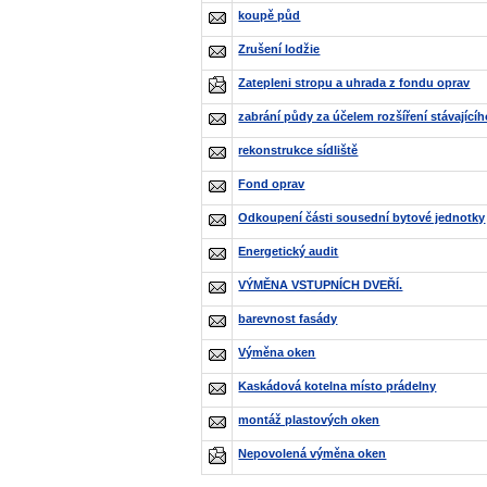
koupě půd
Zrušení lodžie
Zatepleni stropu a uhrada z fondu oprav
zabrání půdy za účelem rozšíření stávající
rekonstrukce sídliště
Fond oprav
Odkoupení části sousední bytové jednotky
Energetický audit
VÝMĚNA VSTUPNÍCH DVEŘÍ.
barevnost fasády
Výměna oken
Kaskádová kotelna místo prádelny
montáž plastových oken
Nepovolená výměna oken