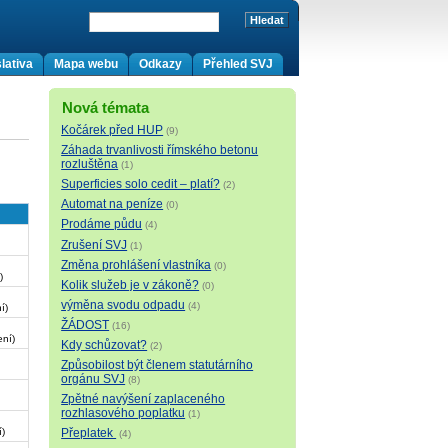
lativa
Mapa webu
Odkazy
Přehled SVJ
Nová témata
Kočárek před HUP
(9)
Záhada trvanlivosti římského betonu
rozluštěna
(1)
Superficies solo cedit – platí?
(2)
Automat na peníze
(0)
Prodáme půdu
(4)
Zrušení SVJ
(1)
Změna prohlášení vlastníka
(0)
)
Kolik služeb je v zákoně?
(0)
výměna svodu odpadu
(4)
í)
ŽÁDOST
(16)
ní)
Kdy schůzovat?
(2)
Způsobilost být členem statutárního
orgánu SVJ
(8)
Zpětné navýšení zaplaceného
rozhlasového poplatku
(1)
Přeplatek
)
(4)