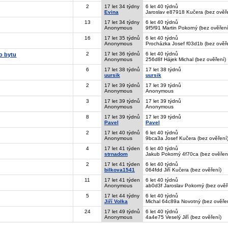
2
17 let 34 týdny
6 let 40 týdnů
Evina
Jaroslav e87918 Kučera (bez ověř
13
17 let 34 týdny
6 let 40 týdnů
Anonymous
9f5f91 Martin Pokorný (bez ověření
16
17 let 35 týdnů
6 let 40 týdnů
Anonymous
Procházka Josef f03d1b (bez ověř
2
17 let 36 týdnů
6 let 40 týdnů
ho bytu
Anonymous
256d8f Hájek Michal (bez ověření)
6
17 let 38 týdnů
17 let 38 týdnů
uursik
uursik
2
17 let 39 týdnů
17 let 39 týdnů
Anonymous
Anonymous
3
17 let 39 týdnů
17 let 39 týdnů
Anonymous
Anonymous
8
17 let 39 týdnů
17 let 39 týdnů
Pavel
Pavel
2
17 let 40 týdnů
6 let 40 týdnů
Anonymous
9bca3a Josef Kučera (bez ověření
4
17 let 41 týden
6 let 40 týdnů
strnadom
Jakub Pokorný 4f70ca (bez ověřen
2
17 let 41 týden
6 let 40 týdnů
bilkova1541
064fdd Jiří Kučera (bez ověření)
11
17 let 41 týden
6 let 40 týdnů
Anonymous
ab0d3f Jaroslav Pokorný (bez ověř
5
17 let 44 týdny
6 let 40 týdnů
Jiří Volka
Michal 64c89a Novotný (bez ověře
24
17 let 49 týdnů
6 let 40 týdnů
Anonymous
4a4e75 Veselý Jiří (bez ověření)