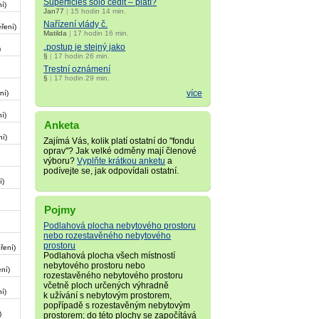
Superficies solo cedit – platí?
í)
Jan77
|
15 hodin 14 min.
Nařízení vlády č.
ření)
Matilda
|
17 hodin 16 min.
„postup je stejný jako
)
§
|
17 hodin 26 min.
Trestní oznámení
§
|
17 hodin 29 min.
více
ní)
í)
Anketa
í)
Zajímá Vás, kolik platí ostatní do "fondu
oprav"? Jak velké odměny mají členové
výboru?
Vyplňte krátkou anketu
a
podívejte se, jak odpovídali ostatní.
í)
Pojmy
Podlahová plocha nebytového prostoru
nebo rozestavěného nebytového
prostoru
ření)
Podlahová plocha všech místností
nebytového prostoru nebo
ní)
rozestavěného nebytového prostoru
včetně ploch určených výhradně
í)
k užívání s nebytovým prostorem,
popřípadě s rozestavěným nebytovým
)
prostorem; do této plochy se započítává