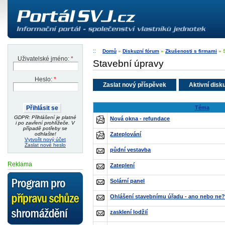
Domů
»
Diskuzní fórum
»
Zkušenosti s firmami
» 
Uživatelské jméno:
*
Stavební úpravy
Heslo:
*
Zaslat nový příspěvek
Aktivní disk
Téma
GDPR: Přihlášení je platné
Nová okna - refundace
i po zavření prohlížeče. V
případě potřeby se
Zateplování
odhlašte!
Vytvořit nový účet
Zaslat nové heslo
půdní vestavba
Reklama
Zateplení
Solární panel
Ohlášení stavebnímu úřadu - ano nebo ne
zasklení lodžií