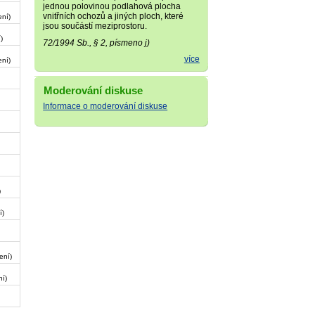
jednou polovinou podlahová plocha
vnitřních ochozů a jiných ploch, které
ení)
jsou součástí meziprostoru.
)
72/1994 Sb., § 2, písmeno j)
více
ení)
Moderování diskuse
Informace o moderování diskuse
)
í)
ení)
ní)