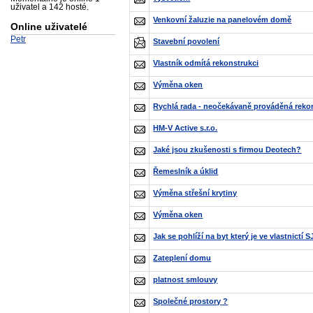
uživatel a 142 hosté.
Venkovní žaluzie na panelovém domě
Online uživatelé
Petr
Stavební povolení
Vlastník odmítá rekonstrukci
Výměna oken
Rychlá rada - neočekávaně prováděná reko
HM-V Active s.r.o.
Jaké jsou zkušenosti s firmou Deotech?
Řemeslník a úklid
Výměna střešní krytiny
Výměna oken
Jak se pohlíží na byt který je ve vlastnictí
Zateplení domu
platnost smlouvy
Společné prostory ?